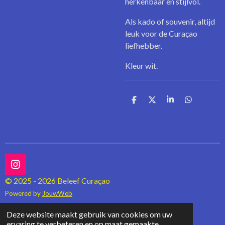
herkenbaar en stijlvol.
Als kado of souvenir, altijd
leuk voor de Curaçao
liefhebber.
Kleur wit.
D
D
S
D
e
e
h
e
l
e
a
l
e
l
r
e
n
e
n
I
n
© 2025 - 2026 Beleef Curaçao
s
Powered by
JouwWeb
t
a
Deze website maakt gebruik van cookies om uw
g
ervaring te verbeteren en op maat gemaakte