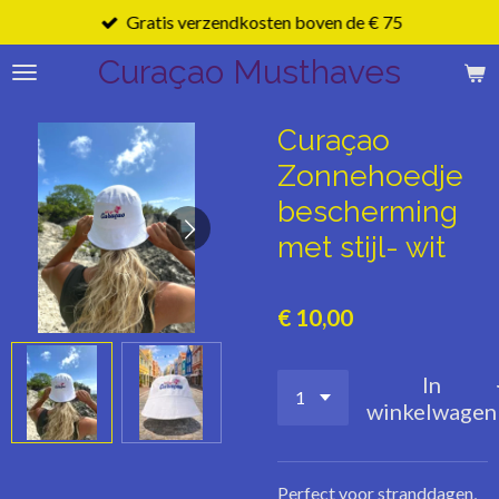
Gratis verzendkosten boven de € 75
Ga
direct
Curaçao Musthaves
naar
de
hoofdinhoud
Curaçao
Zonnehoedje
bescherming
met stijl- wit
€ 10,00
In
winkelwagen
Perfect voor stranddagen,