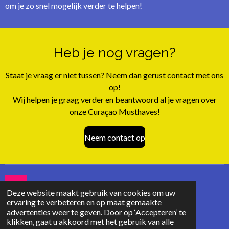
om je zo snel mogelijk verder te helpen!
Heb je nog vragen?
Staat je vraag er niet tussen? Neem dan gerust contact met ons
op!
Wij helpen je graag verder en beantwoord al je vragen over
onze Curaçao Musthaves!
Neem contact op
I
Deze website maakt gebruik van cookies om uw
n
ervaring te verbeteren en op maat gemaakte
© 2025 - 2026 Beleef Curaçao
s
advertenties weer te geven. Door op ‘Accepteren’ te
Powered by
JouwWeb
t
klikken, gaat u akkoord met het gebruik van alle