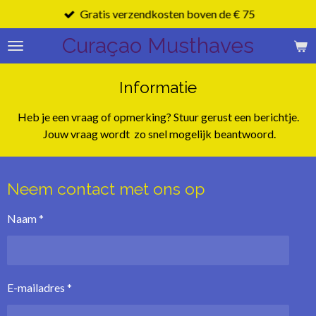
Gratis verzendkosten boven de € 75
Ga
direct
Curaçao Musthaves
naar
de
hoofdinhoud
Informatie
Heb je een vraag of opmerking? Stuur gerust een berichtje.
Jouw vraag wordt zo snel mogelijk beantwoord.
Neem contact met ons op
Naam *
E-mailadres *