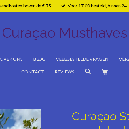
rzendkosten boven de € 75
Voor 17:00 besteld, binnen 24 
Curaçao Musthaves
OVER ONS
BLOG
VEELGESTELDE VRAGEN
VER
CONTACT
REVIEWS
Curaçao St