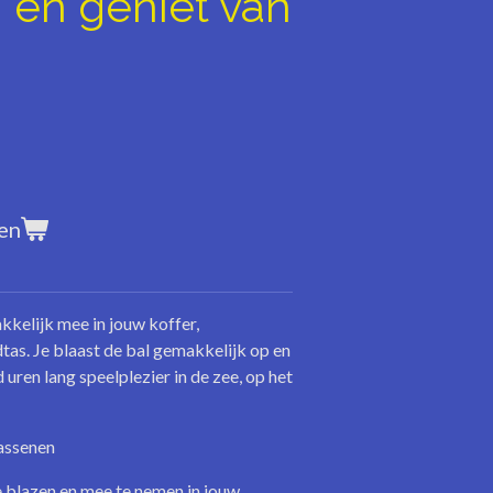
h en geniet van
en
kelijk mee in jouw koffer,
tas. Je blaast de bal gemakkelijk op en
ren lang speelplezier in de zee, op het
wassenen
e blazen en mee te nemen in jouw