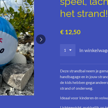
speel, lac
het strand!
€ 12,50
In winkelwag
Deze strandbal neem je gemak
handbagage en in jouw strand
de kids hebben gegarandeerd u
strand of onderweg.
Ideaal voor kinderen én vol
Lichtgewicht, makkelijk op t