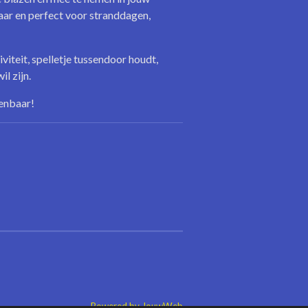
aar en perfect voor stranddagen,
viteit, spelletje tussendoor houdt,
il zijn.
kenbaar!
Powered by
JouwWeb