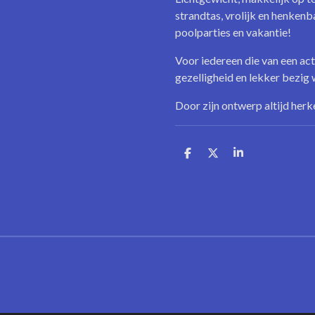
strandtas, vrolijk en henkenb
poolparties en vakantie!
Voor iedereen die van een acti
gezelligheid en lekker bezig w
Door zijn ontwerp altijd her
D
D
S
e
e
h
l
e
a
e
l
r
n
e