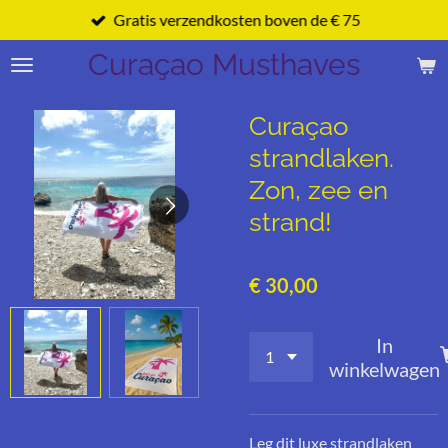
Gratis verzendkosten boven de € 75
Ga
direct
Curaçao Musthaves
naar
de
hoofdinhoud
Curaçao
strandlaken.
Zon, zee en
strand!
€ 30,00
In
winkelwagen
Leg dit luxe strandlaken