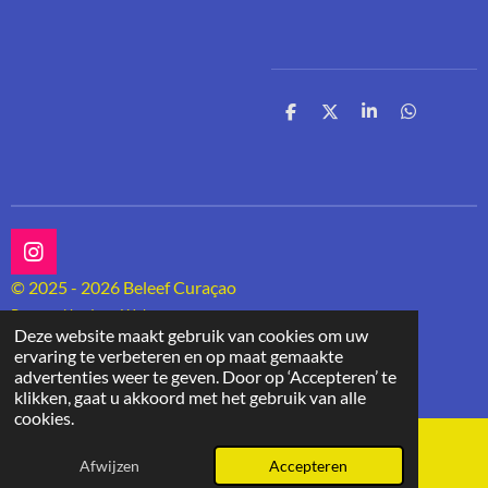
D
D
S
D
e
e
h
e
l
e
a
l
e
l
r
e
n
e
n
I
n
© 2025 - 2026 Beleef Curaçao
s
Powered by
JouwWeb
t
Deze website maakt gebruik van cookies om uw
a
ervaring te verbeteren en op maat gemaakte
g
advertenties weer te geven. Door op ‘Accepteren’ te
r
klikken, gaat u akkoord met het gebruik van alle
a
cookies.
m
Afwijzen
Accepteren
E-mailadres