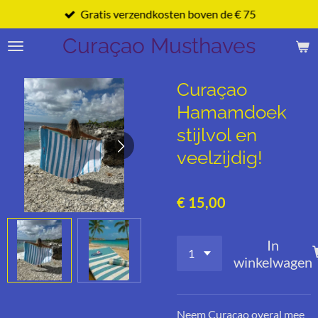
Gratis verzendkosten boven de € 75
Ga
direct
Curaçao Musthaves
naar
de
hoofdinhoud
Curaçao
Hamamdoek
stijlvol en
veelzijdig!
€ 15,00
In
winkelwagen
Neem Curaçao overal mee